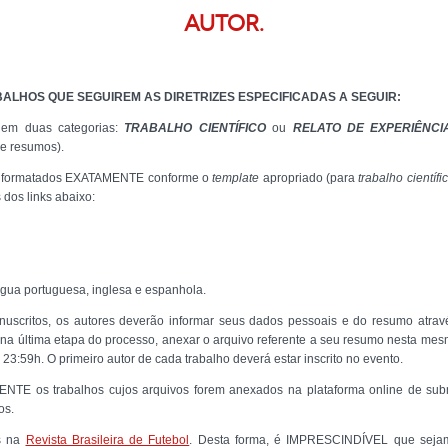
AUTOR.
ALHOS QUE SEGUIREM AS DIRETRIZES ESPECIFICADAS A SEGUIR:
 em duas categorias:
TRABALHO CIENTÍFICO
ou
RELATO DE EXPERIÊNCI
de resumos).
 e formatados EXATAMENTE conforme o
template
apropriado (para
trabalho científi
 dos links abaixo:
ngua portuguesa, inglesa e espanhola.
uscritos, os autores deverão informar seus dados pessoais e do resumo atrav
 na última etapa do processo, anexar o arquivo referente a seu resumo nesta me
23:59h. O primeiro autor de cada trabalho deverá estar inscrito no evento.
NTE os trabalhos cujos arquivos forem anexados na plataforma online de su
os.
s na
Revista Brasileira de Futebol
. Desta forma, é IMPRESCINDÍVEL que sejam