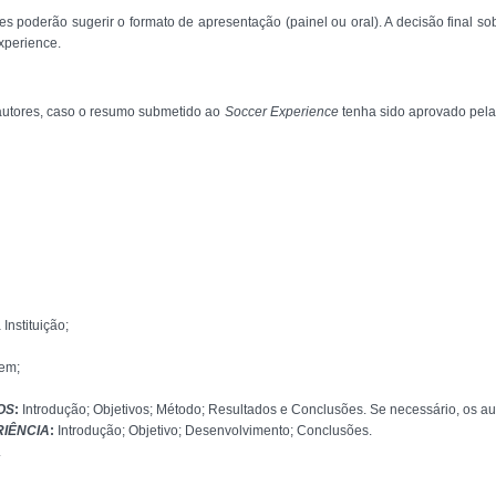
s poderão sugerir o formato de apresentação (painel ou oral). A decisão final so
xperience.
 autores, caso o resumo submetido ao
Soccer Experience
tenha sido aprovado pela 
nstituição;
gem;
OS
:
Introdução; Objetivos; Método; Resultados e Conclusões. Se necessário, os aut
RIÊNCIA
:
Introdução; Objetivo; Desenvolvimento; Conclusões.
.