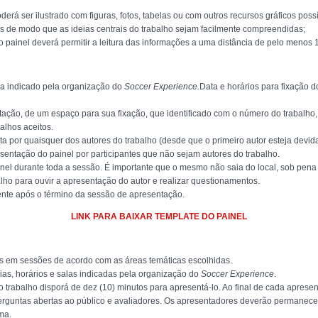
erá ser ilustrado com figuras, fotos, tabelas ou com outros recursos gráficos possí
s de modo que as ideias centrais do trabalho sejam facilmente compreendidas;
o painel deverá permitir a leitura das informações a uma distância de pelo menos 
dia indicado pela organização do
Soccer Experience.
Data e horários para fixação d
ação, de um espaço para sua fixação, que identificado com o número do trabalho, c
alhos aceitos.
ta por quaisquer dos autores do trabalho (desde que o primeiro autor esteja devid
sentação do painel por participantes que não sejam autores do trabalho.
nel durante toda a sessão. É importante que o mesmo não saia do local, sob pena 
lho para ouvir a apresentação do autor e realizar questionamentos.
ente após o término da sessão de apresentação.
LINK PARA BAIXAR TEMPLATE DO PAINEL
as em sessões de acordo com as áreas temáticas escolhidas.
ias, horários e salas indicadas pela organização do
Soccer Experience
.
trabalho disporá de dez (10) minutos para apresentá-lo. Ao final de cada apresen
ntas abertas ao público e avaliadores. Os apresentadores deverão permanecer n
ma.