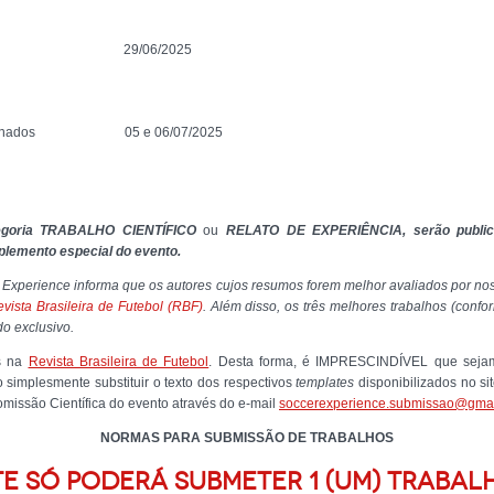
29/06/2025
onados
05 e 06/07/2025
egoria
TRABALHO CIENTÍFICO
ou
RELATO DE EXPERIÊNCIA, serão publica
lemento especial do evento.
 Experience informa que os autores cujos resumos forem melhor avaliados por nos
vista Brasileira de Futebol (RBF)
.
Além disso, os três melhores trabalhos (conf
o exclusivo.
s na
Revista Brasileira de Futebol
. Desta forma, é IMPRESCINDÍVEL que sejam
 simplesmente substituir o texto dos respectivos
templates
disponibilizados no si
omissão Científica do evento através do e-mail
soccerexperience.
submissao@gmai
NORMAS PARA SUBMISSÃO DE TRABALHOS
TE SÓ PODERÁ SUBMETER 1 (UM) TRABAL