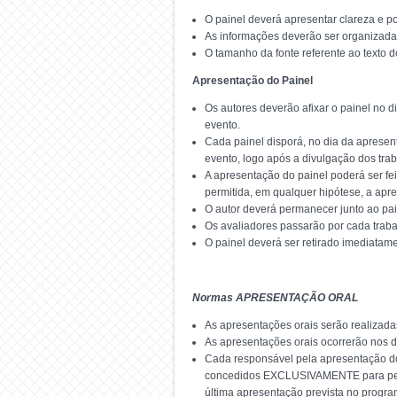
O painel deverá apresentar clareza e pod
As informações deverão ser organizada
O tamanho da fonte referente ao texto d
Apresentação do Painel
Os autores deverão afixar o painel no 
evento.
Cada painel disporá, no dia da apresent
evento, logo após a divulgação dos trab
A apresentação do painel poderá ser fei
permitida, em qualquer hipótese, a apre
O autor deverá permanecer junto ao pai
Os avaliadores passarão por cada traba
O painel deverá ser retirado imediatam
Normas APRESENTAÇÃO ORAL
As apresentações orais serão realizad
As apresentações orais ocorrerão nos d
Cada responsável pela apresentação do 
concedidos EXCLUSIVAMENTE para pergu
última apresentação prevista no progra