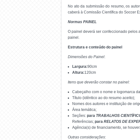
No ato da submissão do resumo, os autore
caberá à Comissão Científica do Soccer E
Normas PAINEL
O painel deverá ser confeccionado pelos
painel.
Estrutura e conteúdo do painel
Dimensões do Painel
:
Largura:
90cm
Altura:
120cm
Itens que deverão constar no painel:
Cabeçalho com o nome e logomarca da I
Título (idêntico ao do resumo aceito);
Nomes dos autores e instituição de ori
Área temática;
Seções:
para
TRABALHOS CIENTÍFIC
Referências;
para
RELATOS DE EXPE
Agência(s) de financiamento, se houver
Outras considerações
: