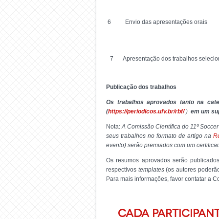
6
Envio das apresentações orais
7
Apresentação dos trabalhos seleci
Publicação dos trabalhos
Os trabalhos aprovados tanto na cat
(
https://periodicos.ufv.br/
rbf/
)
em um sup
Nota:
A Comissão Científica do 11º Soccer
seus trabalhos no formato de artigo na
Re
evento) serão premiados com um certificad
Os resumos aprovados serão publicado
respectivos
templates
(os autores poderão
Para mais informações, favor contatar a C
CADA PARTICIPAN