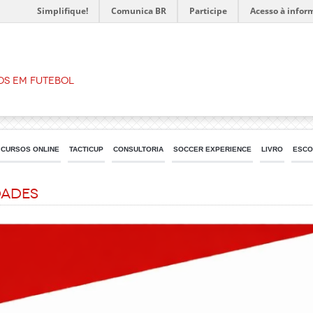
Simplifique!
Comunica BR
Participe
Acesso à infor
os em Futebol
CURSOS ONLINE
TACTICUP
CONSULTORIA
SOCCER EXPERIENCE
LIVRO
ESCO
dades