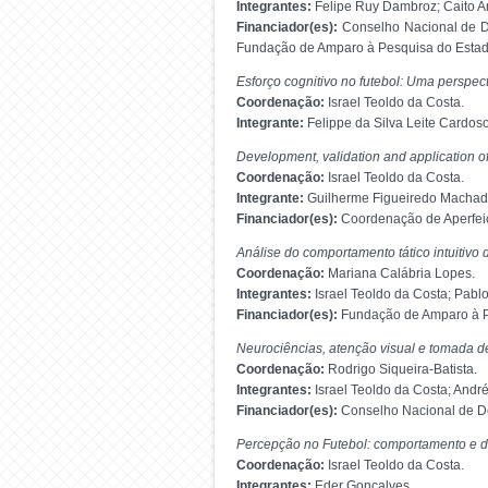
Integrantes:
Felipe Ruy Dambroz; Caito 
Financiador(es):
Conselho Nacional de D
Fundação de Amparo à Pesquisa do Estad
Esforço cognitivo no futebol: Uma perspect
Coordenação:
Israel Teoldo da Costa.
Integrante:
Felippe da Silva Leite Cardoso
Development, validation and application of 
Coordenação:
Israel Teoldo da Costa.
Integrante:
Guilherme Figueiredo Machad
Financiador(es):
Coordenação de Aperfeiç
Análise do comportamento tático intuitivo 
Coordenação:
Mariana Calábria Lopes.
Integrantes:
Israel Teoldo da Costa; Pabl
Financiador(es):
Fundação de Amparo à P
Neurociências, atenção visual e tomada de
Coordenação:
Rodrigo Siqueira-Batista.
Integrantes:
Israel Teoldo da Costa; And
Financiador(es):
Conselho Nacional de De
Percepção no Futebol: comportamento e d
Coordenação:
Israel Teoldo da Costa.
Integrantes:
Eder Gonçalves.