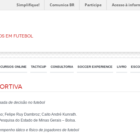
Simplifique!
Comunica BR
Participe
Acesso à infor
os em Futebol
CURSOS ONLINE
TACTICUP
CONSULTORIA
SOCCER EXPERIENCE
LIVRO
ESCO
ortiva
mada de decisão no futebol
so; Felipe Ruy Dambroz; Caito André Kunrath.
squisa do Estado de Minas Gerais – Bolsa.
mpenho tático e físico de jogadores de futebol