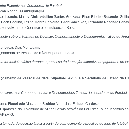
nho Esportivo de Jogadores de Futebol
aicon Rodrigues Albuquerque.
so, Leandro Malloy-Diniz, Adeilton Santos Gonzaga, Elton Ribeiro Resende, Gui
l Bach Padilha, Felipe Moniz Carvalho, Eder Gonçalves, Fernanda Resende Lobato
senvolvimento Científico e Tecnológico – Bolsa.
imento sobre a Tomada de Decisão, Comportamento e Desempenho Tático de Joga
so, Lucas Dias Montovani.
oamento de Pessoal de Nível Superior – Bolsa.
a de decisão tática durante o processo de formação esportiva de jogadores de f
çoamento de Pessoal de Nível Superior-CAPES e a Secretaria de Estado de Es
ognitivos e os Comportamentos e Desempenhos Táticos de Jogadores de Futebol
.
erme Figueiredo Machado, Rodrigo Miranda e Felippe Cardoso.
 Esportes e da Juventude de Minas Gerais através da Lei Estadual de Incentivo 
 FAPEMIG.
 tomada de decisão tática a partir do conhecimento específico do jogo de futebol