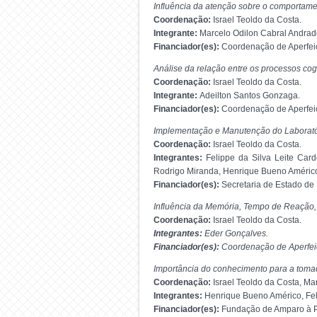
Influência da atenção sobre o comportame
Coordenação:
Israel Teoldo da Costa.
Integrante:
Marcelo Odilon Cabral Andrad
Financiador(es):
Coordenação de Aperfeiç
Análise da relação entre os processos co
Coordenação:
Israel Teoldo da Costa.
Integrante:
Adeilton Santos Gonzaga.
Financiador(es):
Coordenação de Aperfeiç
Implementação e Manutenção do Laborató
Coordenação:
Israel Teoldo da Costa.
Integrantes:
Felippe da Silva Leite Car
Rodrigo Miranda, Henrique Bueno Américo
Financiador(es):
Secretaria de Estado de 
Influência da Memória, Tempo de Reação,
Coordenação:
Israel Teoldo da Costa.
Integrantes:
Eder Gonçalves.
Financiador(es):
Coordenação de Aperfeiç
Importância do conhecimento para a tomad
Coordenação:
Israel Teoldo da Costa, Ma
Integrantes:
Henrique Bueno Américo, Feli
Financiador(es):
Fundação de Amparo à P