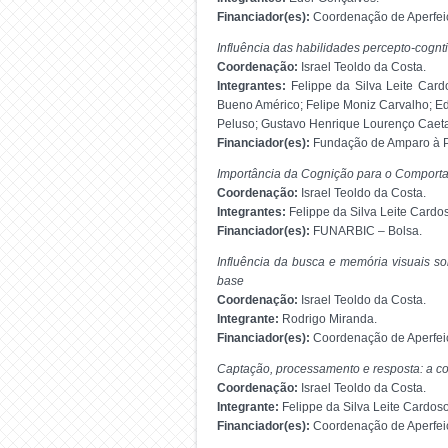
Financiador(es):
Coordenação de Aperfeiç
Influência das habilidades percepto-cognt
Coordenação:
Israel Teoldo da Costa.
Integrantes:
Felippe da Silva Leite Card
Bueno Américo; Felipe Moniz Carvalho; Ede
Peluso; Gustavo Henrique Lourenço Caeta
Financiador(es):
Fundação de Amparo à Pe
Importância da Cognição para o Comport
Coordenação:
Israel Teoldo da Costa.
Integrantes:
Felippe da Silva Leite Cardo
Financiador(es):
FUNARBIC – Bolsa.
Influência da busca e memória visuais s
base
Coordenação:
Israel Teoldo da Costa.
Integrante:
Rodrigo Miranda.
Financiador(es):
Coordenação de Aperfeiç
Captação, processamento e resposta: a con
Coordenação:
Israel Teoldo da Costa.
Integrante:
Felippe da Silva Leite Cardoso
Financiador(es):
Coordenação de Aperfeiç