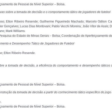
oamento de Pessoal de Nível Superior – Bolsa.
ivas sobre a tomada de decisão e o comportamento tático de jogadores de futebol
oso; Elton Ribeiro Resende; Guilherme Figueiredo Machado; Marcelo Odilon Ca
r Gonçalves; Lucas Dias Montovani; Pablo Vecchi Moreira; João Vítor de Assis; Dav
no; Mark Williams.
squisa do Estado de Minas Gerais – Bolsa; Coordenação de Aperfeiçoamento de 
amento e Desempenho Tático de Jogadores de Futebol
so; Elton Ribeiro Resende.
obre a tomada de decisão, a eficiência do comportamento e desempenho táticos d
oamento de Pessoal de Nível Superior – Bolsa.
strução da tomada de decisão a partir do conhecimento tático específico do jogo 
.
oamento de Pessoal de Nível Superior – Bolsa.