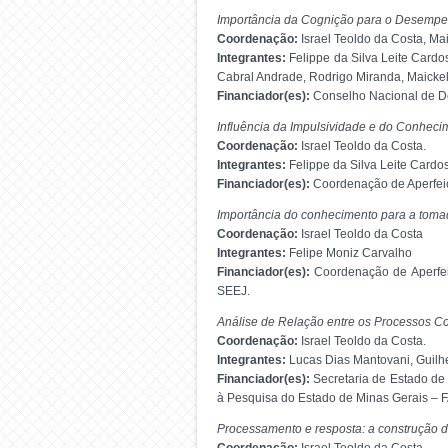
Importância da Cognição para o Desempe
Coordenação:
Israel Teoldo da Costa, M
Integrantes:
Felippe da Silva Leite Cardo
Cabral Andrade, Rodrigo Miranda, Maicke
Financiador(es):
Conselho Nacional de De
Influência da Impulsividade e do Conhec
Coordenação:
Israel Teoldo da Costa.
Integrantes:
Felippe da Silva Leite Cardo
Financiador(es):
Coordenação de Aperfeiç
Importância do conhecimento para a tomad
Coordenação:
Israel Teoldo da Costa
Integrantes:
Felipe Moniz Carvalho
Financiador(es):
Coordenação de Aperfei
SEEJ.
Análise de Relação entre os Processos C
Coordenação:
Israel Teoldo da Costa.
Integrantes:
Lucas Dias Mantovani, Guilh
Financiador(es):
Secretaria de Estado de
à Pesquisa do Estado de Minas Gerais –
Processamento e resposta: a construção da