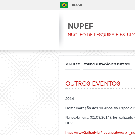
BRASIL
NUPEF
Núcleo de Pesquisa e Estud
O NUPEF
ESPECIALIZAÇÃO EM FUTEBOL
Outros eventos
2014
Comemoração dos 10 anos da Especializaç
Na sexta-feira (01/08/2014), foi realiza
UFV.
https://www2.dti.ufv.br/noticia/site/exibi