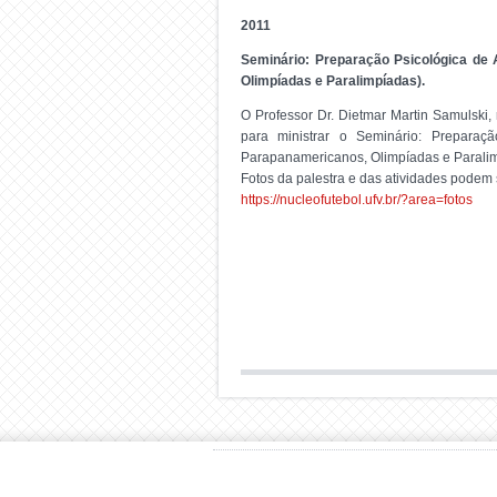
2011
Seminário: Preparação Psicológica de 
Olimpíadas e Paralimpíadas).
O Professor Dr. Dietmar Martin Samulski,
para ministrar o Seminário: Preparaç
Parapanamericanos, Olimpíadas e Paralim
Fotos da palestra e das atividades podem s
https://nucleofutebol.ufv.br/?area=fotos