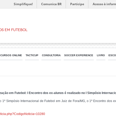
Simplifique!
Comunica BR
Participe
Acesso à infor
os em Futebol
CURSOS ONLINE
TACTICUP
CONSULTORIA
SOCCER EXPERIENCE
LIVRO
ESCO
ão em Futebol: I Encontro dos ex-alunos é realizado no I Simpósio Internacio
do o 1º Simpósio Internacional de Futebol em Juiz de Fora/MG, o 1º Encontro dos 
r_noticia.php?CodigoNoticia=10280