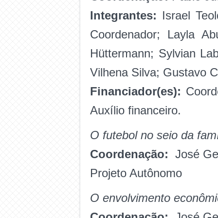
Integrantes:
Israel Te
Coordenador; Layla Ab
Hüttermann; Sylvian La
Vilhena Silva; Gustavo C
Financiador(es):
Coord
Auxílio financeiro.
O futebol no seio da famíl
Coordenação:
José Ger
Projeto Autônomo
O envolvimento econômi
Coordenação:
José Ger