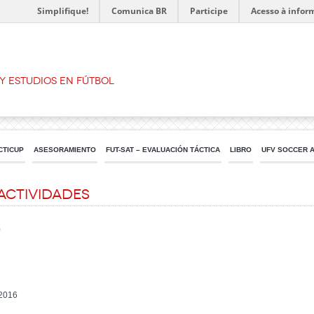
Simplifique!
Comunica BR
Participe
Acesso à infor
Y ESTUDIOS EN FÚTBOL
CTICUP
ASESORAMIENTO
FUT-SAT – EVALUACIÓN TÁCTICA
LIBRO
UFV SOCCER 
 Actividades
0
 2016