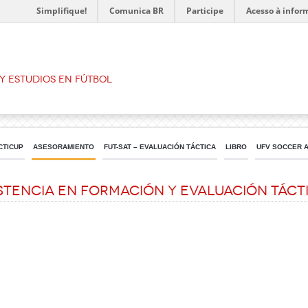
Simplifique!
Comunica BR
Participe
Acesso à infor
Y ESTUDIOS EN FÚTBOL
CTICUP
ASESORAMIENTO
FUT-SAT – EVALUACIÓN TÁCTICA
LIBRO
UFV SOCCER 
stencia en Formación y Evaluación Táct