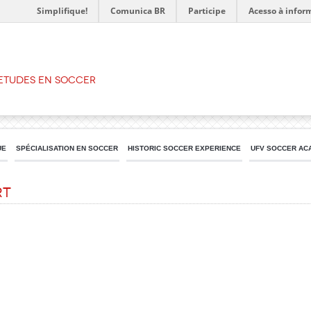
Simplifique!
Comunica BR
Participe
Acesso à infor
’ETUDES EN SOCCER
UE
SPÉCIALISATION EN SOCCER
HISTORIC SOCCER EXPERIENCE
UFV SOCCER AC
rt