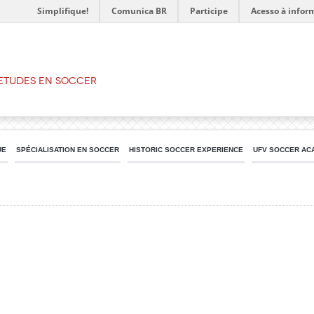
Simplifique!
Comunica BR
Participe
Acesso à infor
’ETUDES EN SOCCER
UE
SPÉCIALISATION EN SOCCER
HISTORIC SOCCER EXPERIENCE
UFV SOCCER AC